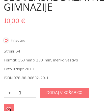
GIMNAZIJE
10,00
€
Prisotna
Strani: 64
Format: 150 mm x 230 mm, mehka vezava
Leto izdaje: 2013
ISBN 978-88-96632-29-1
OB
+
-
DODAJ V KOŠARICO
100-
LETNICI
PRVE