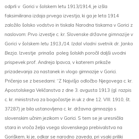
odprli v Gorici v šolskem letu 1913/1914, je izšla
faksimilirana izdaja prvega izvestja, ki ga je leta 1914
založilo šolsko vodstvo in tiskala Narodna tiskarna v Gorici z
naslovom:
Prvo izvestje c. kr. Slovenske državne gimnazije v
Gorici v šolskem letu 1913./14. Izdal vladni svetnik dr. Janko
Bezja.
Izvestje prinaša poleg šolskih poročil daljši uvodni
prispevek prof. Andreja Ipavca, v katerem prikaže
prizadevanja za nastanek in vlogo gimnazije v Gorici.
Pričenja se z besedami: “Z Najvišjo odločbo Njegovega c. kr.
Apostolskega Veli­čanstva z dne 3. avgusta 1913 (gl. razpis
c. kr. ministrstva za bogočastje in uk z dne 12. VIII. 1910, št.
37287) je bila usta­novljena c. kr. državna gimnazija s
slovenskim učnim jezikom v Gorici. S tem se je uresničila
stara in vroča želja vsega slovenskega prebivalstva na
Goriškem, ki je, odkar se narodno zaveda, pri vsaki priliki