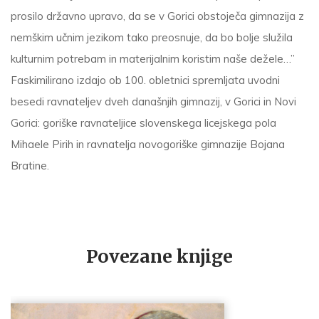
prosilo državno upravo, da se v Go­rici obstoječa gimnazija z
nemškim učnim jezikom tako preosnuje, da bo bolje služila
kulturnim potrebam in materijalnim koristim naše dežele…”
Faskimilirano izdajo ob 100. obletnici spremljata uvodni
besedi ravnateljev dveh današnjih gimnazij, v Gorici in Novi
Gorici: goriške ravnateljice slovenskega licejskega pola
Mihaele Pirih in ravnatelja novogoriške gimnazije Bojana
Bratine.
Povezane knjige