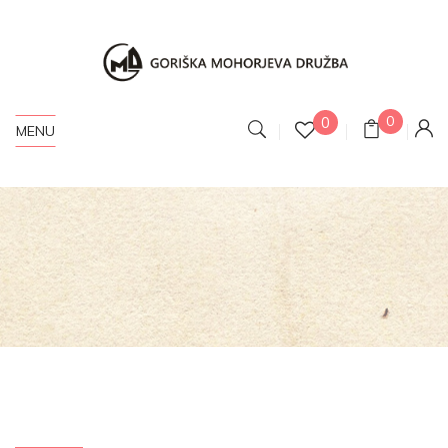
0
0
MENU