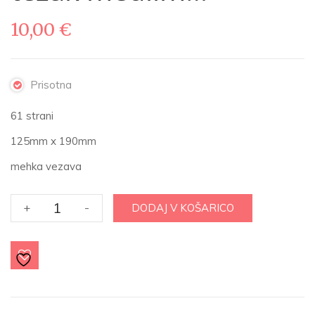
10,00
€
Prisotna
61 strani
125mm x 190mm
mehka vezava
V
+
-
DODAJ V KOŠARICO
soncu
tvojem
ves
težak
medlim...
količina