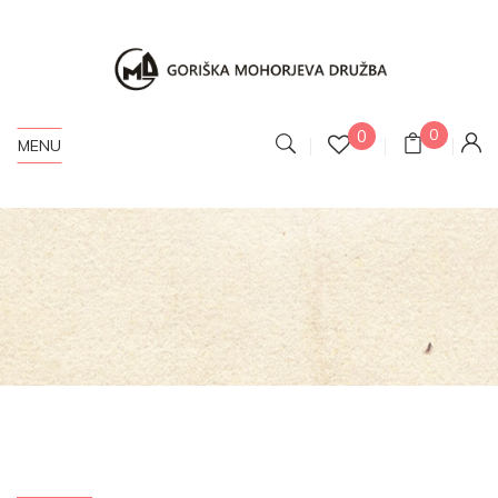
0
0
MENU