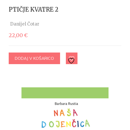
PTIČJE KVATRE 2
Danijel Čotar
22,00
€
DODAJ V KOŠARICO