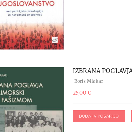
IZBRANA POGLAVJ
Boris Mlakar
25,00
€
DODAJ V KOŠARICO