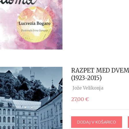
RAZPET MED DVEMA
(1923-2015)
Jože Velikonja
27,00
€
DODAJ V KOŠARICO