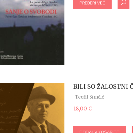
PREBERI VEČ
BILI SO ŽALOSTNI 
Teofil Simčič
18,00
€
DODAJ V KOŠARICO