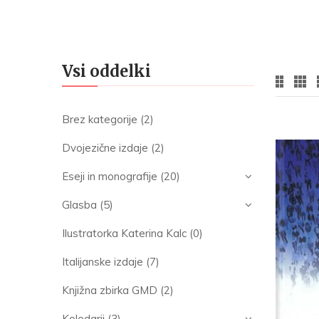
Vsi oddelki
Brez kategorije
(2)
Dvojezične izdaje
(2)
Eseji in monografije
(20)
Glasba
(5)
Ilustratorka Katerina Kalc
(0)
Italijanske izdaje
(7)
Knjižna zbirka GMD
(2)
Koledarji
(3)