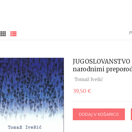
P
JUGOSLOVANSTVO Me
narodnimi preporod
Tomaž Ivešić
39,50
€
DODAJ V KOŠARICO