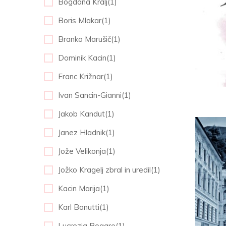
Bogdana Kralj(1)
Boris Mlakar(1)
Branko Marušič(1)
Dominik Kacin(1)
Franc Križnar(1)
Ivan Sancin-Gianni(1)
Jakob Kandut(1)
Janez Hladnik(1)
Jože Velikonja(1)
Jožko Kragelj zbral in uredil(1)
Kacin Marija(1)
Karl Bonutti(1)
Lucrezia Bogaro(1)