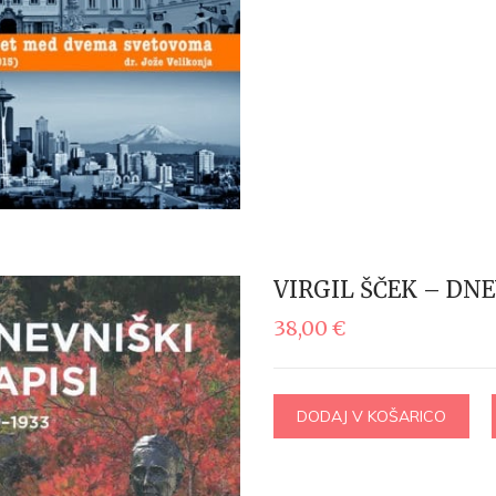
VIRGIL ŠČEK – DNEV
38,00
€
DODAJ V KOŠARICO