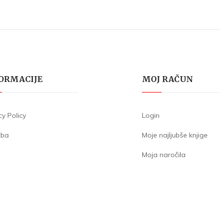
ORMACIJE
MOJ RAČUN
cy Policy
Login
žba
Moje najljubše knjige
Moja naročila