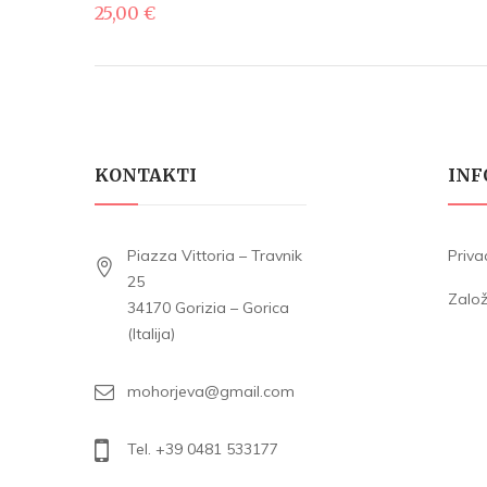
25,00
€
KONTAKTI
INF
Piazza Vittoria – Travnik
Priva
25
Zalo
34170 Gorizia – Gorica
(Italija)
mohorjeva@gmail.com
Tel. +39 0481 533177