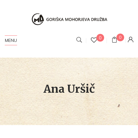
0
0
MENU
Ana Uršič