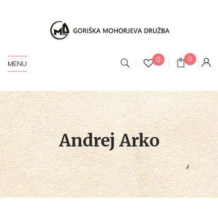
0
0
MENU
Andrej Arko