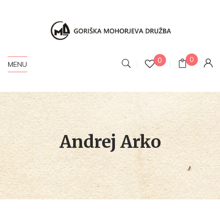
0
0
MENU
Andrej Arko