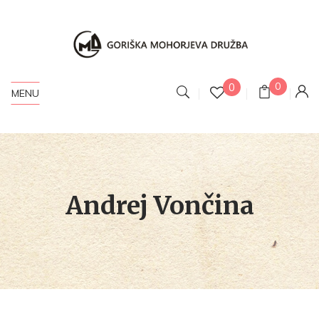
0
0
MENU
Andrej Vončina