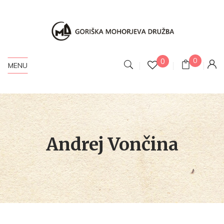
0
0
MENU
Andrej Vončina