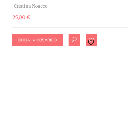
Cristina Noacco
25,00
€
DODAJ V KOŠARICO