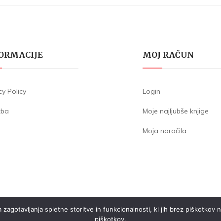
ORMACIJE
MOJ RAČUN
cy Policy
Login
žba
Moje najljubše knjige
Moja naročila
otavljanja spletne storitve in funkcionalnosti, ki jih brez piškotkov ne
piškotkov.