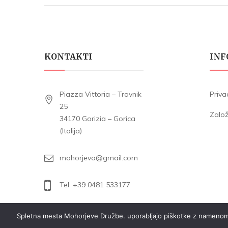
KONTAKTI
INF
Piazza Vittoria – Travnik
Priva
25
Zalo
34170 Gorizia – Gorica
(Italija)
mohorjeva@gmail.com
Tel. +39 0481 533177
Spletna mesta Mohorjeve Družbe. uporabljajo piškotke z namenom zag