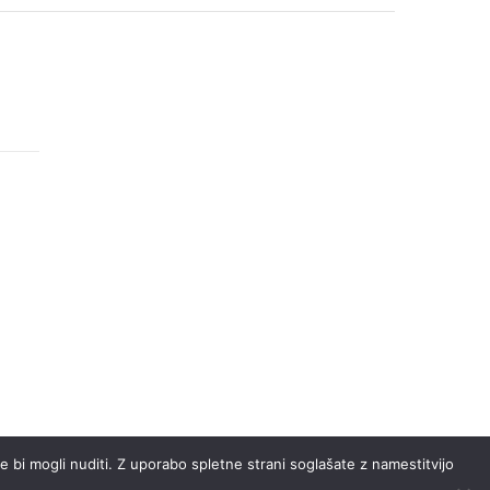
 bi mogli nuditi. Z uporabo spletne strani soglašate z namestitvijo