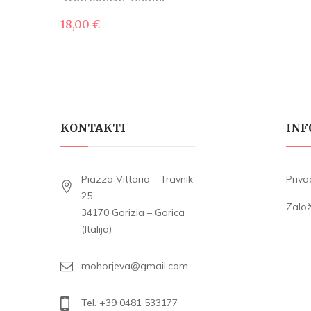
18,00
€
KONTAKTI
INF
Piazza Vittoria – Travnik
Priva
25
Zalo
34170 Gorizia – Gorica
(Italija)
mohorjeva@gmail.com
Tel. +39 0481 533177