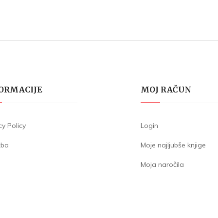
ORMACIJE
MOJ RAČUN
cy Policy
Login
žba
Moje najljubše knjige
Moja naročila