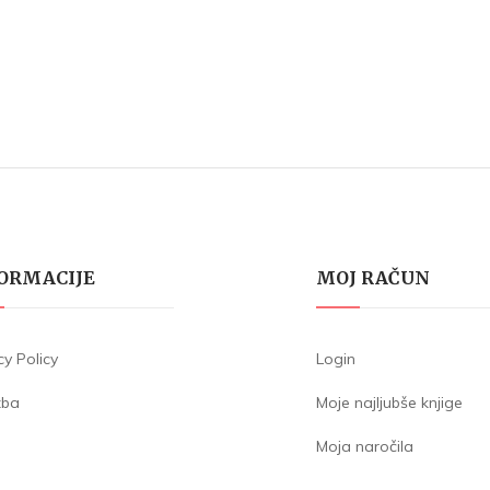
ORMACIJE
MOJ RAČUN
cy Policy
Login
žba
Moje najljubše knjige
Moja naročila