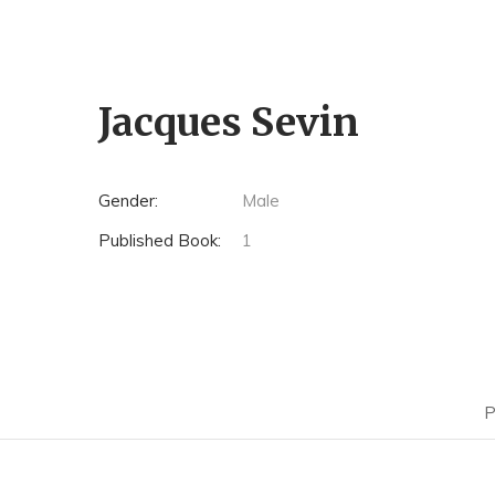
Jacques Sevin
Gender:
Male
Published Book:
1
P