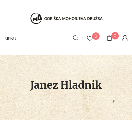
0
0
MENU
Janez Hladnik