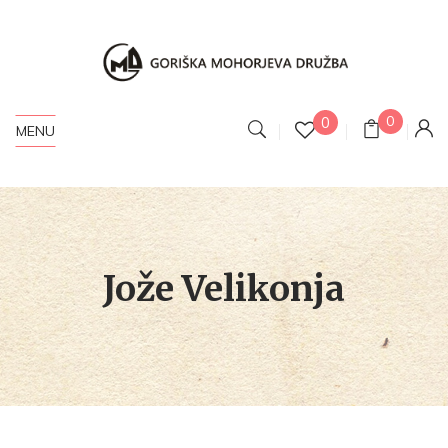
0
0
MENU
Jože Velikonja