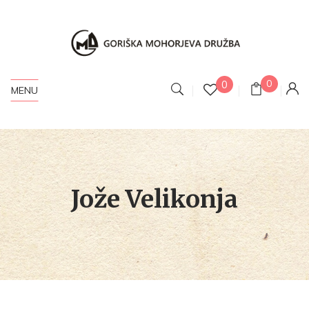
0
0
MENU
Jože Velikonja