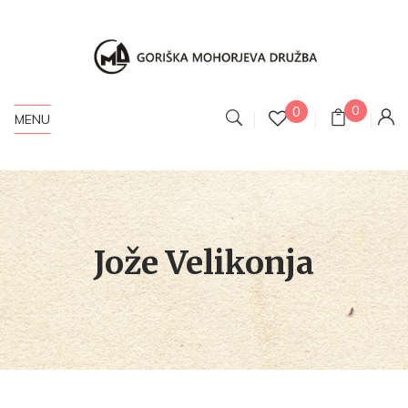
0
0
MENU
Jože Velikonja