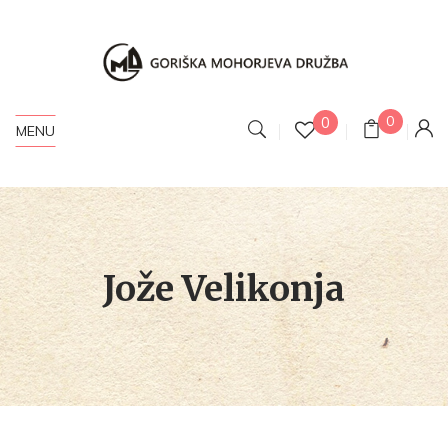
0
0
MENU
Jože Velikonja