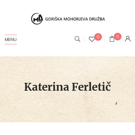
0
0
MENU
Katerina Ferletič