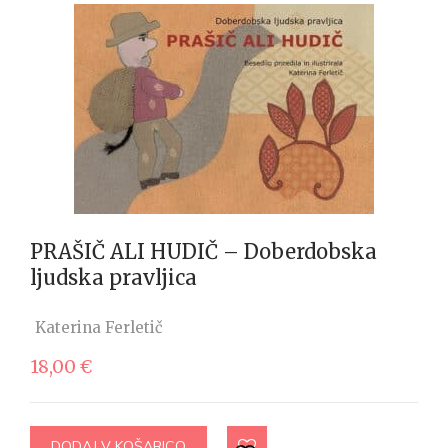
PRAŠIČ ALI HUDIČ – Doberdobska
ljudska pravljica
Katerina Ferletič
18,00
€
DODAJ V KOŠARICO