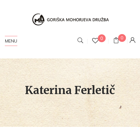
0
0
MENU
Katerina Ferletič