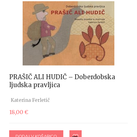
PRAŠIČ ALI HUDIČ – Doberdobska
ljudska pravljica
Katerina Ferletič
18,00
€
DODAJ V KOŠARICO