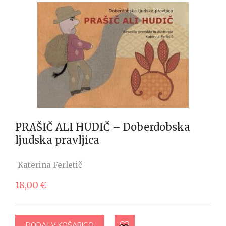
PRAŠIČ ALI HUDIČ – Doberdobska
ljudska pravljica
Katerina Ferletič
18,00
€
DODAJ V KOŠARICO