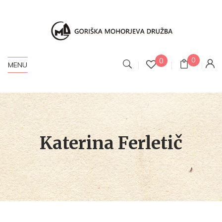
0
0
MENU
Katerina Ferletič