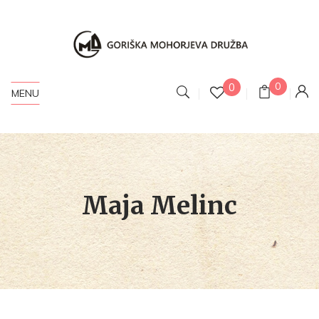
0
0
MENU
Maja Melinc