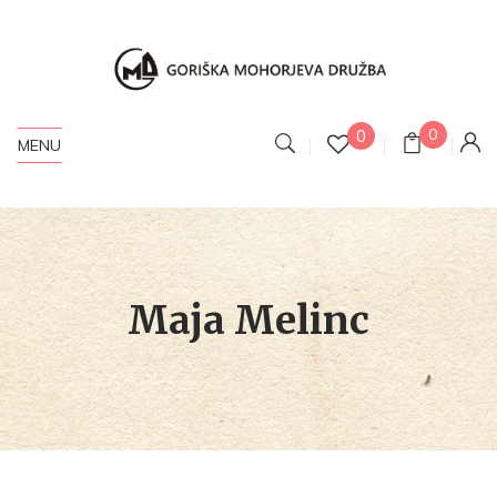
0
0
MENU
Maja Melinc