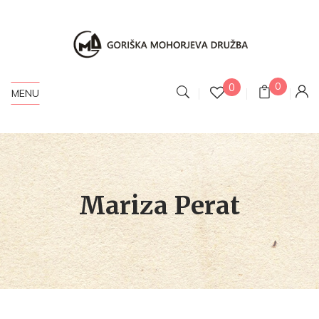
0
0
MENU
Mariza Perat