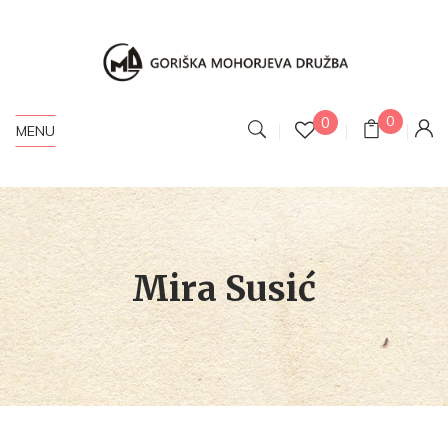
0
0
MENU
Mira Susić