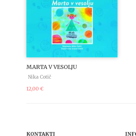
MARTA V VESOLJU
Nika Cotič
12,00
€
KONTAKTI
INF