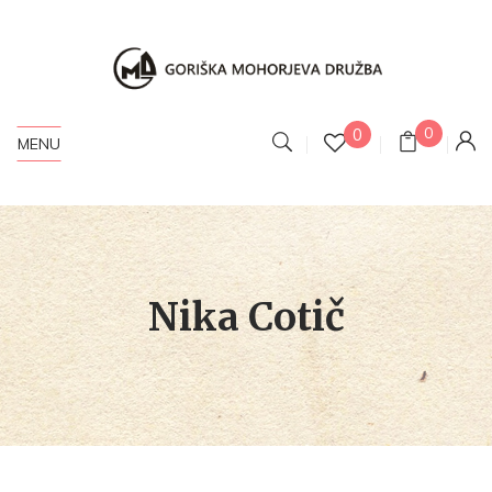
0
0
MENU
Nika Cotič