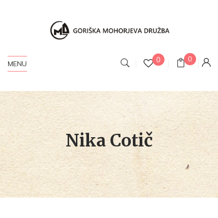
0
0
MENU
Nika Cotič