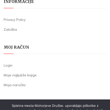
INFORMACIJE
Privacy Policy
Založba
MOJ RAČUN
Login
Moje najljubše knjige
Moja naročila
Spletna mesta Mohorjeve Družbe. uporabljajo piškotke z
SOCIETA' COOPERATIVA - ZADRUGA GORISKA MOHORJEVA