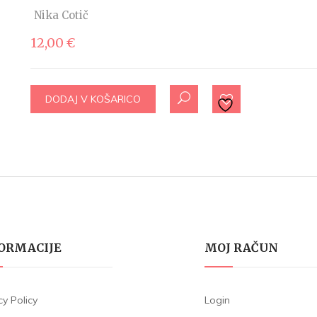
Nika Cotič
12,00
€
DODAJ V KOŠARICO
ORMACIJE
MOJ RAČUN
cy Policy
Login