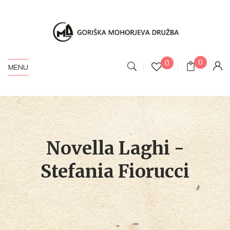
0
0
MENU
Novella Laghi -
Stefania Fiorucci