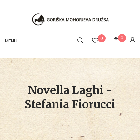
0
0
MENU
Novella Laghi -
Stefania Fiorucci