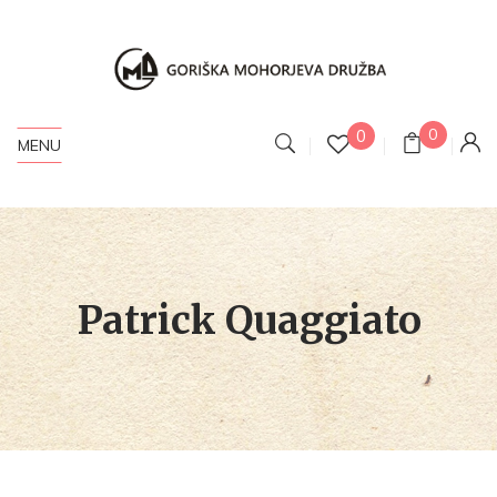
0
0
MENU
Patrick Quaggiato