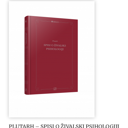
PLUTARH – SPISI O ŽIVALSKI PSIHOLOGIJI