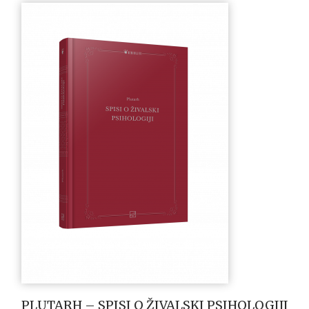
PLUTARH – SPISI O ŽIVALSKI PSIHOLOGIJI