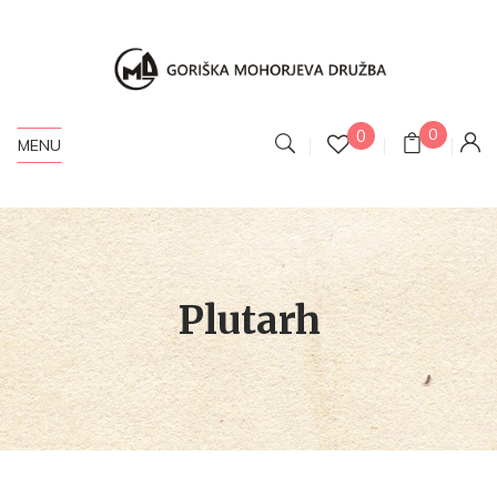
0
0
MENU
Plutarh