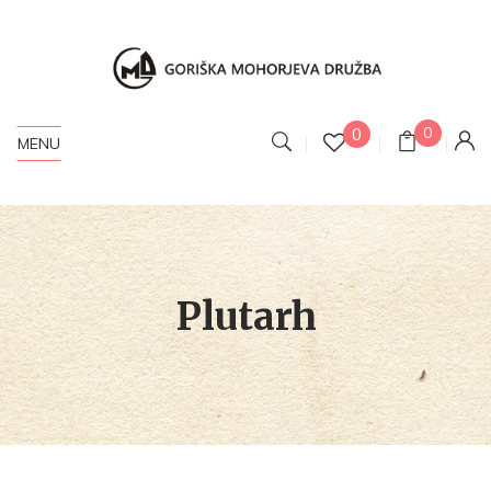
0
0
MENU
Plutarh