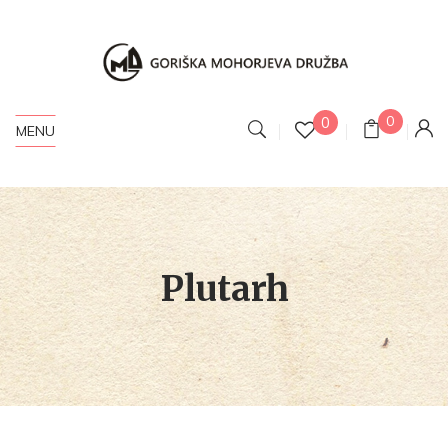
0
0
MENU
Plutarh