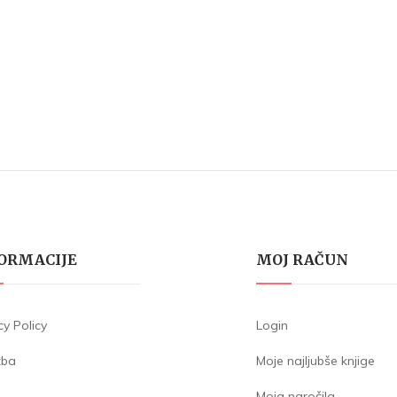
ORMACIJE
MOJ RAČUN
cy Policy
Login
žba
Moje najljubše knjige
Moja naročila