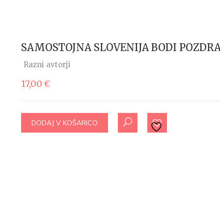
SAMOSTOJNA SLOVENIJA BODI POZDR
Razni avtorji
17,00
€
DODAJ V KOŠARICO