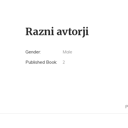
Razni avtorji
Gender:
Male
Published Book:
2
P