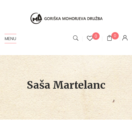
0
0
MENU
Saša Martelanc