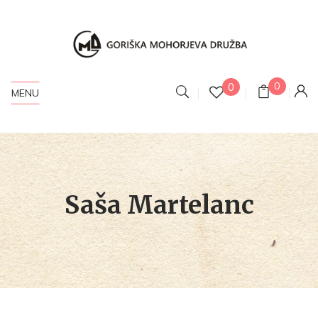
0
0
MENU
Saša Martelanc