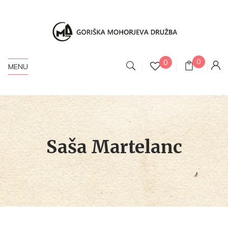
0
0
MENU
Saša Martelanc