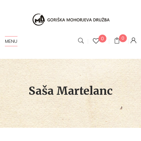
0
0
MENU
Saša Martelanc