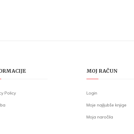
ORMACIJE
MOJ RAČUN
cy Policy
Login
žba
Moje najljubše knjige
Moja naročila