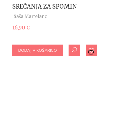
SREČANJA ZA SPOMIN
Saša Martelanc
16,90
€
DODAJ V KOŠARICO