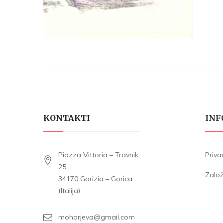
KONTAKTI
INF
Piazza Vittoria – Travnik
Priva
25
Zalo
34170 Gorizia – Gorica
(Italija)
mohorjeva@gmail.com