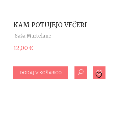
KAM POTUJEJO VEČERI
Saša Martelanc
12,00
€
DODAJ V KOŠARICO