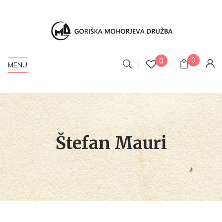
0
0
MENU
Štefan Mauri