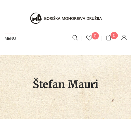
0
0
MENU
Štefan Mauri