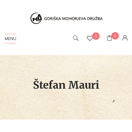
0
0
MENU
Štefan Mauri