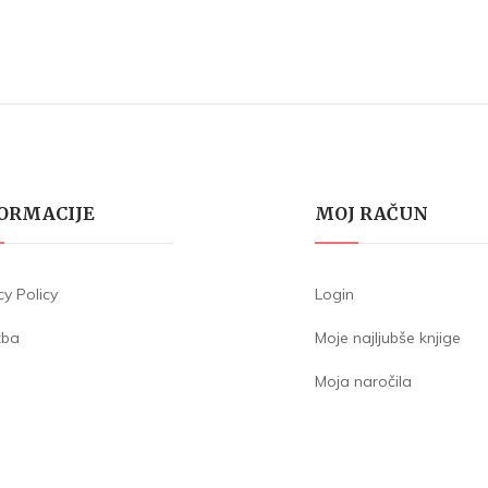
ORMACIJE
MOJ RAČUN
cy Policy
Login
žba
Moje najljubše knjige
Moja naročila