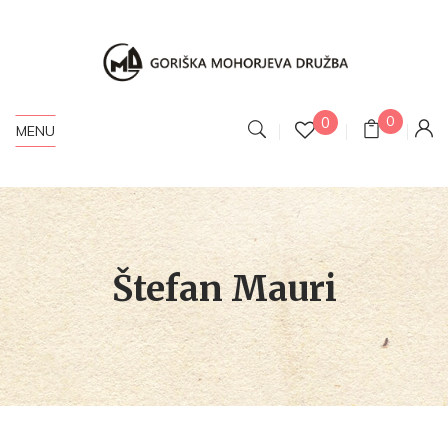
0
0
MENU
Štefan Mauri