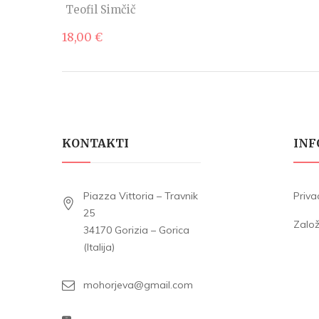
Teofil Simčič
18,00
€
KONTAKTI
INF
Piazza Vittoria – Travnik
Priva
25
Zalo
34170 Gorizia – Gorica
(Italija)
mohorjeva@gmail.com