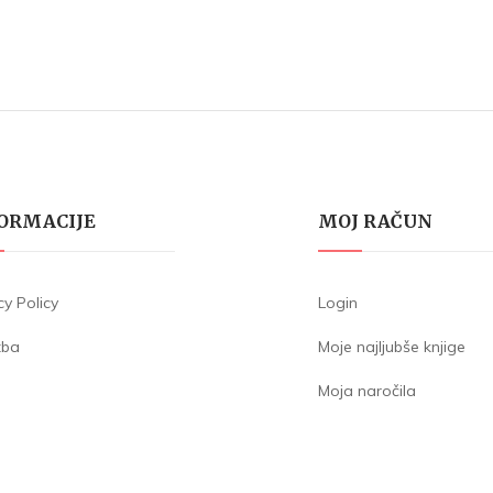
ORMACIJE
MOJ RAČUN
cy Policy
Login
žba
Moje najljubše knjige
Moja naročila