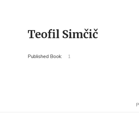
Teofil Simčič
Published Book:
1
P