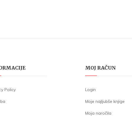
ORMACIJE
MOJ RAČUN
cy Policy
Login
žba
Moje najljubše knjige
Moja naročila