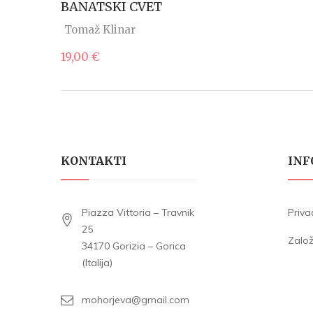
BANATSKI CVET
Tomaž Klinar
19,00
€
KONTAKTI
INF
Piazza Vittoria – Travnik
Priva
25
Zalo
34170 Gorizia – Gorica
(Italija)
mohorjeva@gmail.com