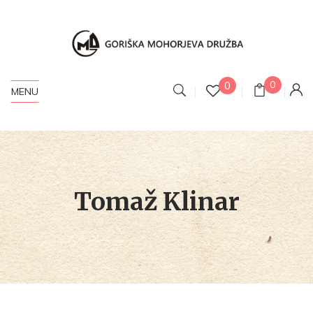
0
0
MENU
Tomaž Klinar